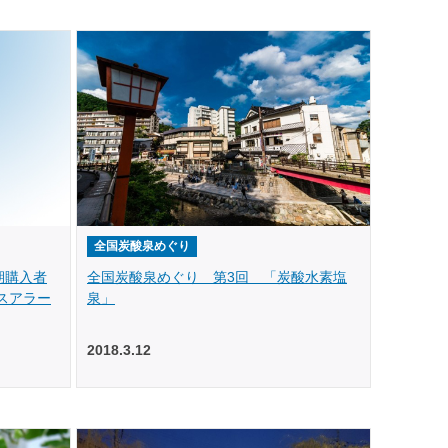
全国炭酸泉めぐり
期購入者
全国炭酸泉めぐり 第3回 「炭酸水素塩
スアラー
泉」
2018.3.12