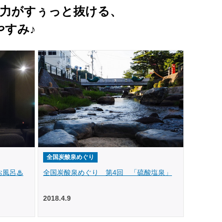
力がすぅっと抜ける、
やすみ♪
全国炭酸泉めぐり
お風呂♨
全国炭酸泉めぐり 第4回 「硫酸塩泉」
2018.4.9