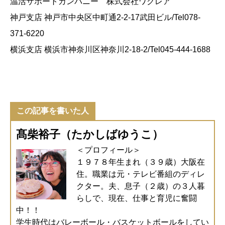
温活サポートカンパニー 株式会社ワクレア
神戸支店 神戸市中央区中町通2-2-17武田ビル/Tel078-
371-6220
横浜支店 横浜市神奈川区神奈川2-18-2/Tel045-444-1688
この記事を書いた人
髙柴裕子（たかしばゆうこ）
＜プロフィール＞
１９７８年生まれ（３９歳）大阪在
住。職業は元・テレビ番組のディレ
クター。夫、息子（２歳）の３人暮
らしで、現在、仕事と育児に奮闘
中！！
学生時代はバレーボール・バスケットボールをしてい