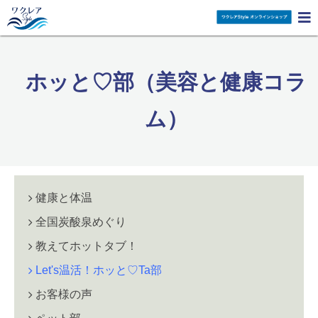

ホッと♡部（美容と健康コラ
ム）
健康と体温
全国炭酸泉めぐり
教えてホットタブ！
Let's温活！ホッと♡Ta部
お客様の声