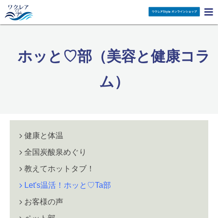

ホッと♡部（美容と健康コラ
ム）
健康と体温
全国炭酸泉めぐり
教えてホットタブ！
Let's温活！ホッと♡Ta部
お客様の声