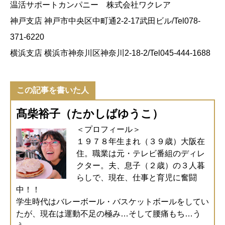
温活サポートカンパニー 株式会社ワクレア
神戸支店 神戸市中央区中町通2-2-17武田ビル/Tel078-
371-6220
横浜支店 横浜市神奈川区神奈川2-18-2/Tel045-444-1688
この記事を書いた人
髙柴裕子（たかしばゆうこ）
＜プロフィール＞
１９７８年生まれ（３９歳）大阪在
住。職業は元・テレビ番組のディレ
クター。夫、息子（２歳）の３人暮
らしで、現在、仕事と育児に奮闘
中！！
学生時代はバレーボール・バスケットボールをしてい
たが、現在は運動不足の極み…そして腰痛もち…う