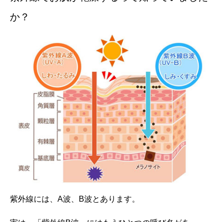
か？
紫外線には、
A
波、
B
波とあります。