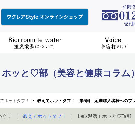
ホッと♡部（美容と健康コラム
てホットタブ！
教えてホットタブ！ 第5回 定期購入者様へのプレ
めぐり
教えてホットタブ！
Let's温活！ホッと♡Ta部