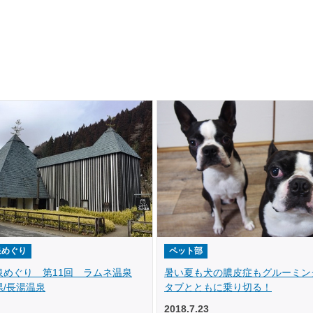
泉めぐり
ペット部
泉めぐり 第11回 ラムネ温泉
暑い夏も犬の膿皮症もグルーミン
/長湯温泉
タブとともに乗り切る！
2018.7.23