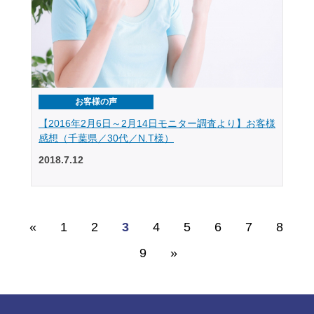
お客様の声
【2016年2月6日～2月14日モニター調査より】お客様
感想（千葉県／30代／N.T様）
2018.7.12
«
1
2
3
4
5
6
7
8
9
»