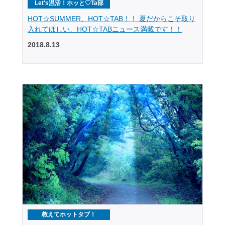
Let's温活！ホッと♡Ta部
HOT☆SUMMER、HOT☆TAB！！ 夏だからこそ取り
入れてほしい、HOT☆TABニュース満載です！！
2018.8.13
教えてホットタブ！