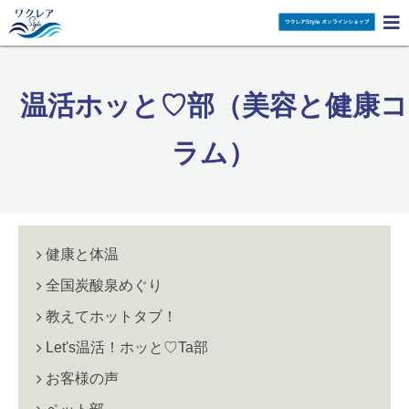

温活ホッと♡部（美容と健康コ
ラム）
健康と体温
全国炭酸泉めぐり
教えてホットタブ！
Let's温活！ホッと♡Ta部
お客様の声