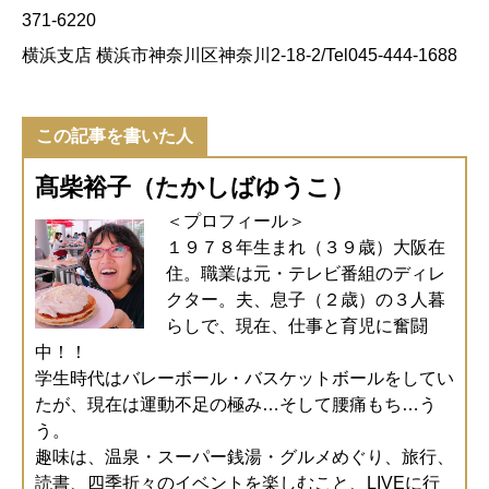
371-6220
横浜支店 横浜市神奈川区神奈川2-18-2/Tel045-444-1688
この記事を書いた人
髙柴裕子（たかしばゆうこ）
＜プロフィール＞
１９７８年生まれ（３９歳）大阪在
住。職業は元・テレビ番組のディレ
クター。夫、息子（２歳）の３人暮
らしで、現在、仕事と育児に奮闘
中！！
学生時代はバレーボール・バスケットボールをしてい
たが、現在は運動不足の極み…そして腰痛もち…う
う。
趣味は、温泉・スーパー銭湯・グルメめぐり、旅行、
読書、四季折々のイベントを楽しむこと、LIVEに行