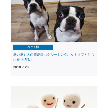
ペット部
暑い夏も犬の膿皮症もグルーミングホットタブととも
に乗り切る！
2018.7.23