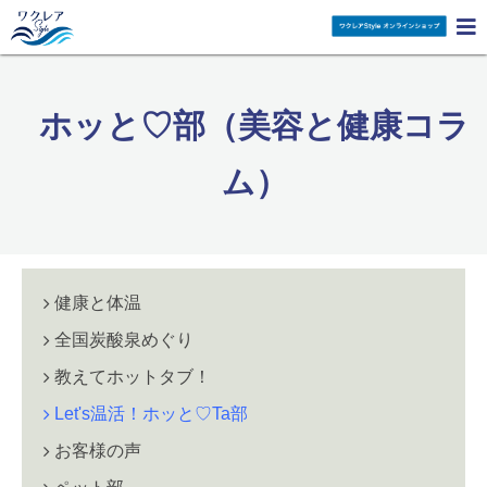

ホッと♡部（美容と健康コラ
ム）
健康と体温
全国炭酸泉めぐり
教えてホットタブ！
Let's温活！ホッと♡Ta部
お客様の声