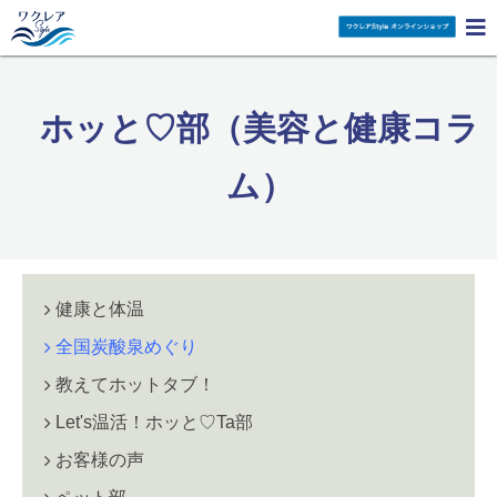

ホッと♡部（美容と健康コラ
ム）
健康と体温
全国炭酸泉めぐり
教えてホットタブ！
Let's温活！ホッと♡Ta部
お客様の声