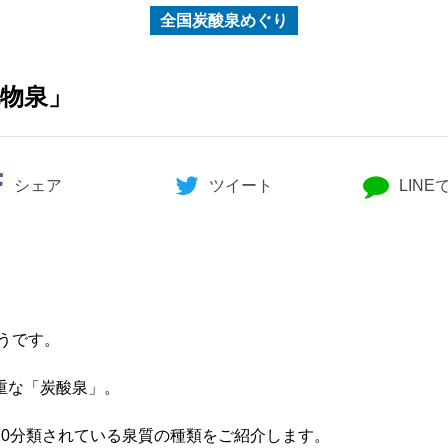
全国炭酸泉めぐり
化物泉」
シェア
ツイート
LINE
うです。
重な「炭酸泉」。
10分類されている泉質の種類をご紹介します。