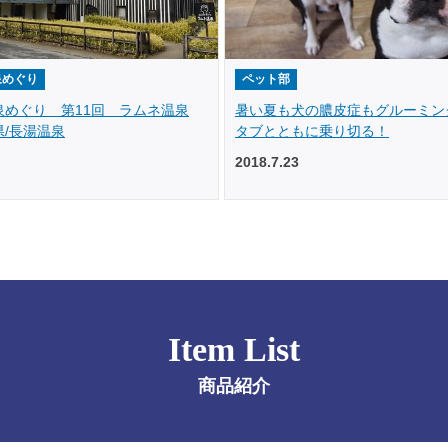
泉めぐり
ペット部
泉めぐり 第11回 ラムネ温泉
暑い夏も犬の膿皮症もグルーミン
/長湯温泉
タブとともに乗り切る！
2018.7.23
Item List
商品紹介