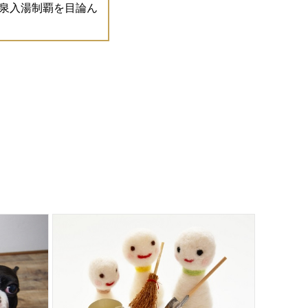
泉入湯制覇を目論ん