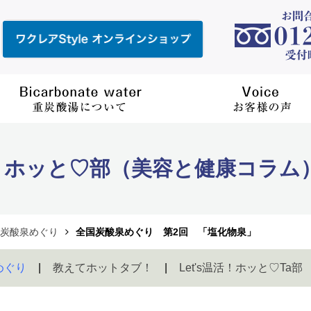
ホッと♡部（美容と健康コラム
炭酸泉めぐり
全国炭酸泉めぐり 第2回 「塩化物泉」
めぐり
教えてホットタブ！
Let's温活！ホッと♡Ta部