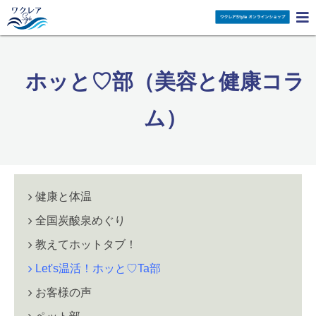

ホッと♡部（美容と健康コラ
ム）
健康と体温
全国炭酸泉めぐり
教えてホットタブ！
Let's温活！ホッと♡Ta部
お客様の声