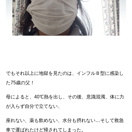
でもそれ以上に地獄を見たのは、インフルＢ型に感染し
た
75
歳の父！
母によると、
40
℃熱を出し、その後、意識混濁、体に力
が入らず自分で立てない、
座れない、薬も飲めない、水分も摂れない…そして救急
車で運ばれたけど帰されてしまった。