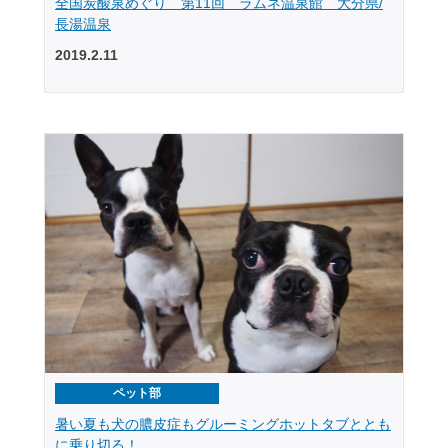
全国炭酸泉めぐり 第11回 ラムネ温泉館 大分県/
長湯温泉
2019.2.11
ペット部
暑い夏も犬の膿皮症もグルーミングホットタブととも
に乗り切る！