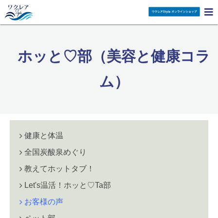

ホッと♡部（美容と健康コラ
ム）
健康と体温
全国炭酸泉めぐり
教えてホットタブ！
Let's温活！ホッと♡Ta部
お客様の声