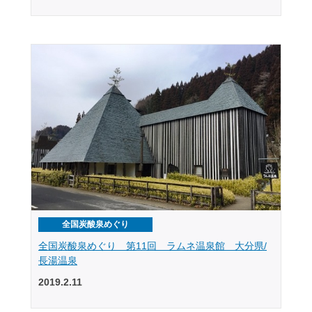
全国炭酸泉めぐり
全国炭酸泉めぐり 第11回 ラムネ温泉館 大分県/
長湯温泉
2019.2.11