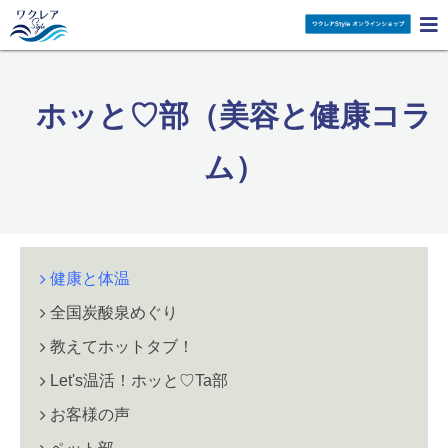

ホッと♡部（美容と健康コラ
ム）
健康と体温
全国炭酸泉めぐり
教えてホットタブ！
Let's温活！ホッと♡Ta部
お客様の声