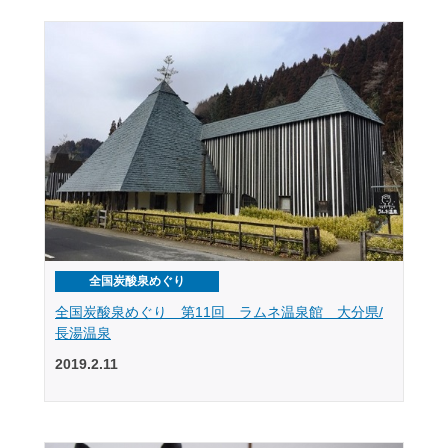
全国炭酸泉めぐり
全国炭酸泉めぐり 第11回 ラムネ温泉館 大分県/
長湯温泉
2019.2.11