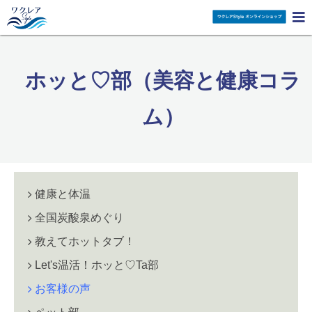

ホッと♡部（美容と健康コラ
ム）
健康と体温
全国炭酸泉めぐり
教えてホットタブ！
Let's温活！ホッと♡Ta部
お客様の声