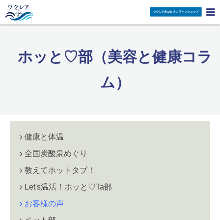

ホッと♡部（美容と健康コラ
ム）
健康と体温
全国炭酸泉めぐり
教えてホットタブ！
Let's温活！ホッと♡Ta部
お客様の声