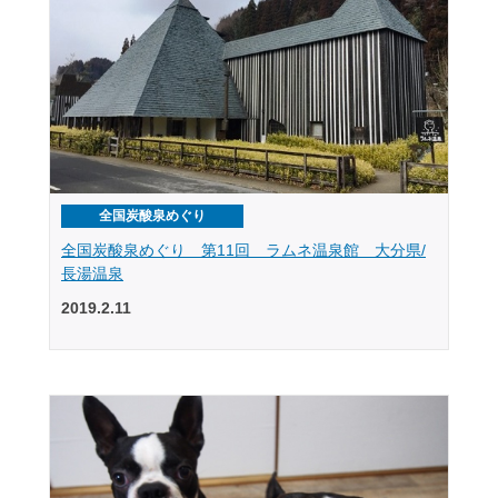
全国炭酸泉めぐり
全国炭酸泉めぐり 第11回 ラムネ温泉館 大分県/
長湯温泉
2019.2.11