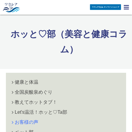

ホッと♡部（美容と健康コラ
ム）
健康と体温
全国炭酸泉めぐり
教えてホットタブ！
Let's温活！ホッと♡Ta部
お客様の声