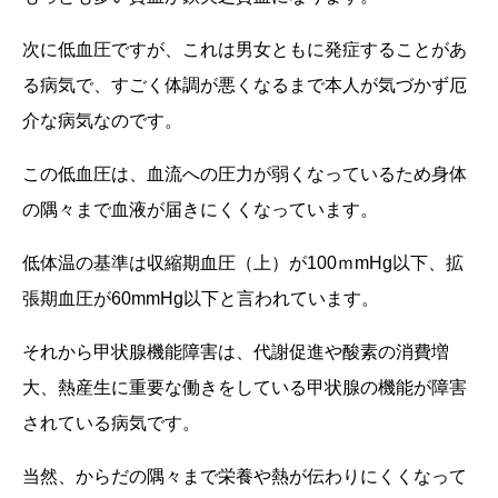
次に低血圧ですが、これは男女ともに発症することがあ
る病気で、すごく体調が悪くなるまで本人が気づかず厄
介な病気なのです。
この低血圧は、血流への圧力が弱くなっているため身体
の隅々まで血液が届きにくくなっています。
低体温の基準は収縮期血圧（上）が
100
ｍ
mHg
以下、拡
張期血圧が
60mmHg
以下と言われています。
それから甲状腺機能障害は、代謝促進や酸素の消費増
大、熱産生に重要な働きをしている甲状腺の機能が障害
されている病気です。
当然、からだの隅々まで栄養や熱が伝わりにくくなって