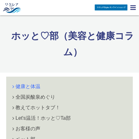

ホッと♡部（美容と健康コラ
ム）
健康と体温
全国炭酸泉めぐり
教えてホットタブ！
Let's温活！ホッと♡Ta部
お客様の声