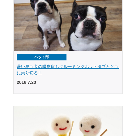
ペット部
暑い夏も犬の膿皮症もグルーミングホットタブととも
に乗り切る！
2018.7.23