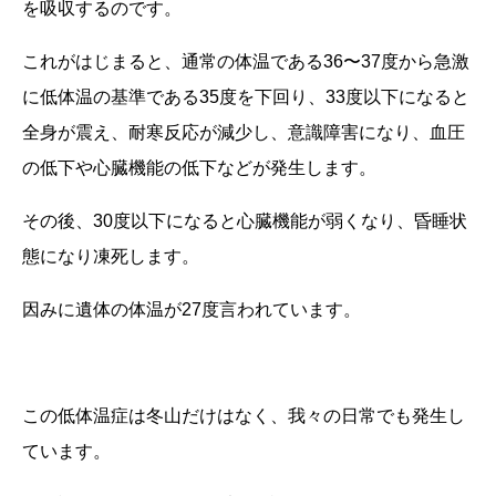
を吸収するのです。
これがはじまると、通常の体温である
36
〜
37
度から急激
に低体温の基準である
35
度を下回り、
33
度以下になると
全身が震え、耐寒反応が減少し、意識障害になり、血圧
の低下や心臓機能の低下などが発生します。
その後、
30
度以下になると心臓機能が弱くなり、昏睡状
態になり凍死します。
因みに遺体の体温が
27
度言われています。
この低体温症は冬山だけはなく、我々の日常でも発生し
ています。