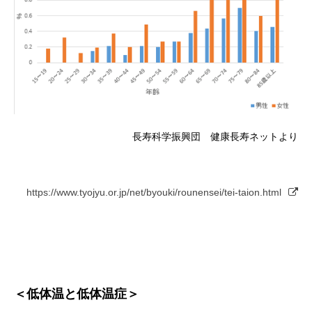
長寿科学振興団 健康長寿ネットより
https://www.tyojyu.or.jp/net/byouki/rounensei/tei-taion.html
＜低体温と低体温症＞