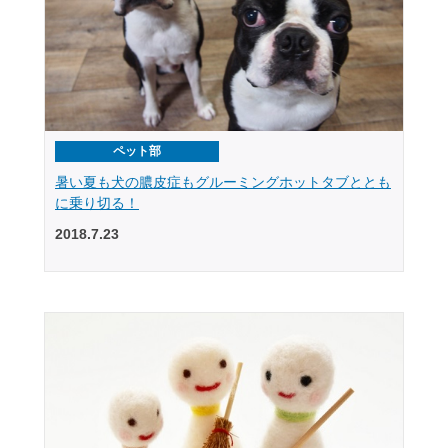
ペット部
暑い夏も犬の膿皮症もグルーミングホットタブととも
に乗り切る！
2018.7.23