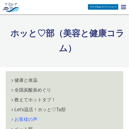

ホッと♡部（美容と健康コラ
ム）
健康と体温
全国炭酸泉めぐり
教えてホットタブ！
Let's温活！ホッと♡Ta部
お客様の声