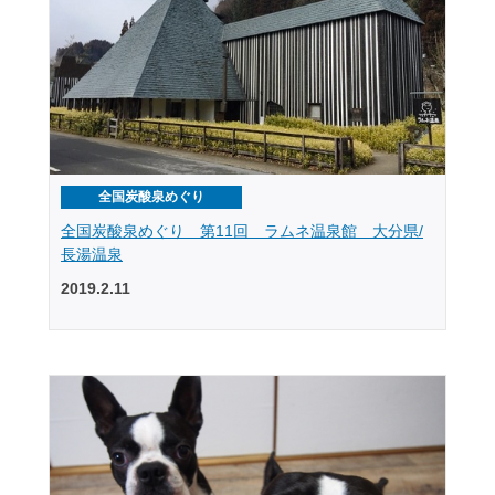
全国炭酸泉めぐり
全国炭酸泉めぐり 第11回 ラムネ温泉館 大分県/
長湯温泉
2019.2.11